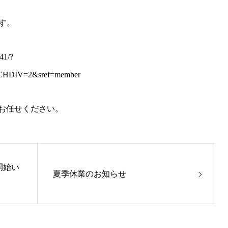
す。
41/?
DIV=2&sref=member
お任せください。
開始い
夏季休業のお知らせ